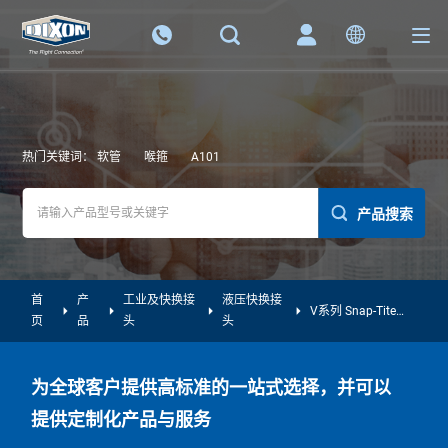
热门关键词：
软管
喉箍
A101
产品搜索
首
产
工业及快换接
液压快换接
V系列 Snap-Tite
页
品
头
头
H/IH标准互换接头
为全球客户提供高标准的一站式选择，并可以
提供定制化产品与服务