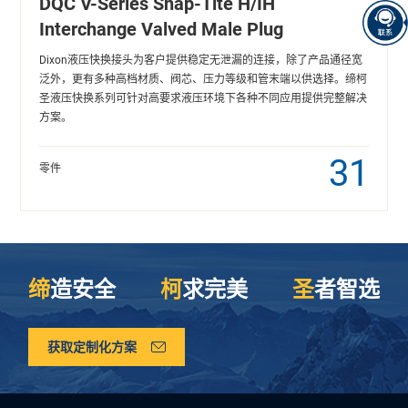
DQC V-Series Snap-Tite H/IH
Interchange Valved Male Plug
Dixon液压快换接头为客户提供稳定无泄漏的连接，除了产品通径宽
泛外，更有多种高档材质、阀芯、压力等级和管末端以供选择。缔柯
圣液压快换系列可针对高要求液压环境下各种不同应用提供完整解决
方案。
31
零件
缔
造安全
柯
求完美
圣
者智选
获取定制化方案