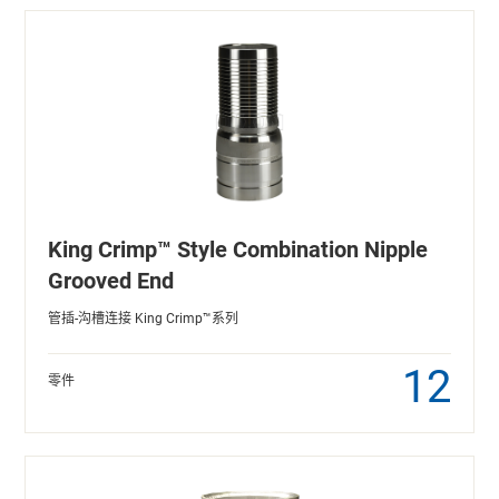
King Crimp™ Style Combination Nipple
Grooved End
管插-沟槽连接 King Crimp™系列
12
零件