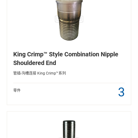
King Crimp™ Style Combination Nipple
Shouldered End
管插-沟槽连接 King Crimp™系列
3
零件