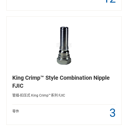
King Crimp™ Style Combination Nipple
FJIC
管插-扣压式 King Crimp™系列 FJIC
3
零件