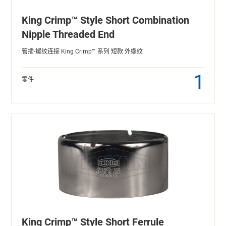
King Crimp™ Style Short Combination
Nipple Threaded End
管插-螺纹连接 King Crimp™ 系列 短款 外螺纹
1
零件
King Crimp™ Style Short Ferrule