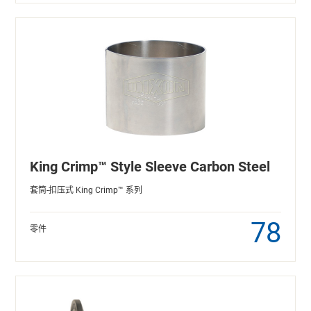
King Crimp™ Style Sleeve Carbon Steel
套筒-扣压式 King Crimp™ 系列
78
零件