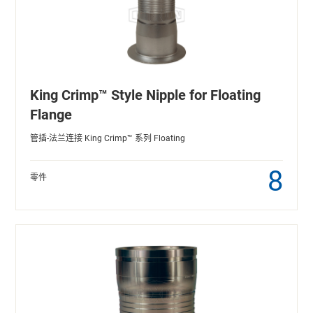
King Crimp™ Style Nipple for Floating
Flange
管插-法兰连接 King Crimp™ 系列 Floating
8
零件