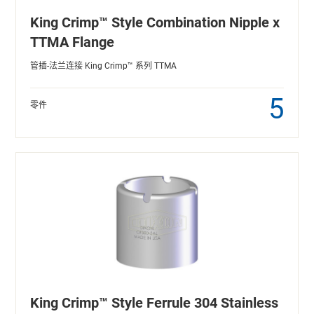
King Crimp™ Style Combination Nipple x
TTMA Flange
管插-法兰连接 King Crimp™ 系列 TTMA
5
零件
King Crimp™ Style Ferrule 304 Stainless