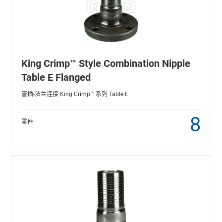
King Crimp™ Style Combination Nipple
Table E Flanged
管插-法兰连接 King Crimp™ 系列 Table E
8
零件