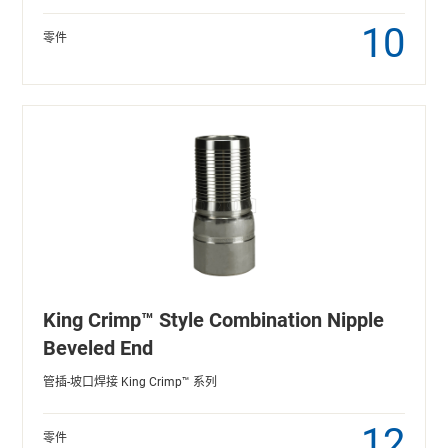
10
零件
King Crimp™ Style Combination Nipple
Beveled End
管插-坡口焊接 King Crimp™ 系列
12
零件