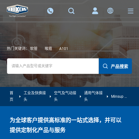
热门关键词：
软管
喉箍
A101
产品搜索
首
工业及快换接
空气及气动接
通用气体接
Minsup 系
页
头
头
头
列
为全球客户提供高标准的一站式选择，并可以
提供定制化产品与服务