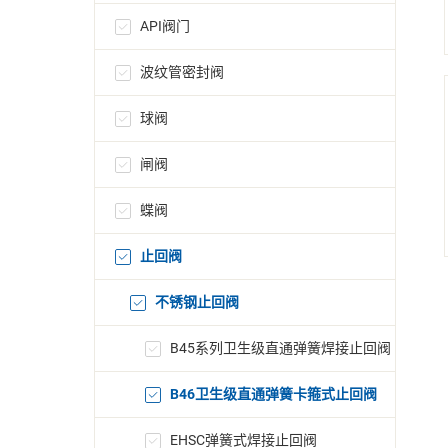
API阀门
波纹管密封阀
球阀
闸阀
蝶阀
止回阀
不锈钢止回阀
B45系列卫生级直通弹簧焊接止回阀
B46卫生级直通弹簧卡箍式止回阀
EHSC弹簧式焊接止回阀