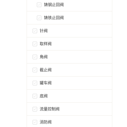
铸钢止回阀
铸铁止回阀
针阀
取样阀
角阀
截止阀
罐车阀
底阀
流量控制阀
消防阀