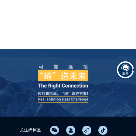
关注缔柯圣