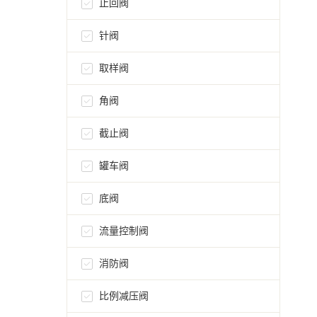
止回阀
针阀
取样阀
角阀
截止阀
罐车阀
底阀
流量控制阀
消防阀
比例减压阀