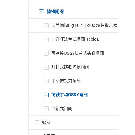
铸铁闸阀
法兰闸阀Fig F0211-200,墙柱指示器
非升杆法兰式闸阀-Table E
可监控OS&Y法兰式铸铁闸阀
升杆式铸铁沟槽闸阀
手动铸铁刀闸阀
铸铁手动OS&Y闸阀
自锁式闸阀
蝶阀